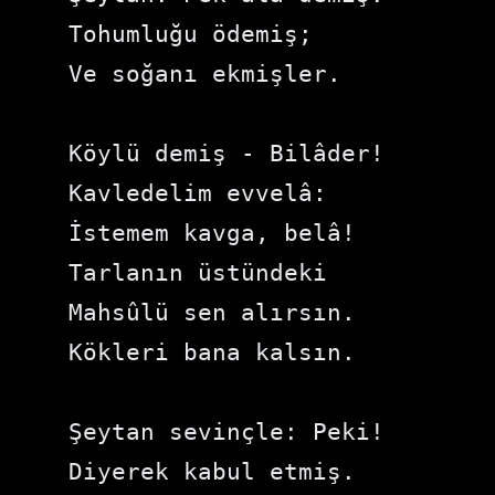
Tohumluğu ödemiş;

Ve soğanı ekmişler.

Köylü demiş - Bilâder!

Kavledelim evvelâ:

İstemem kavga, belâ!

Tarlanın üstündeki

Mahsûlü sen alırsın.

Kökleri bana kalsın.

Şeytan sevinçle: Peki!

Diyerek kabul etmiş.
