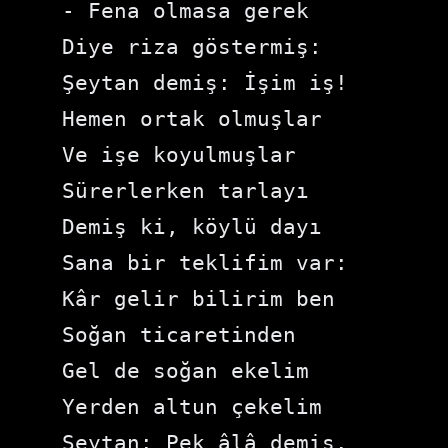
- Fena olmasa gerek

Diye riza göstermiş:

Şeytan demiş: İşim iş!

Hemen ortak olmuşlar

Ve işe koyulmuşlar

Sürerlerken tarlayı

Demiş ki, köylü dayı

Sana bir teklifim var:

Kâr gelir bilirim ben

Soğan ticaretinden

Gel de soğan ekelim

Yerden altun çekelim

Şeytan: Pek âlâ demiş.
