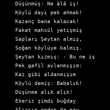
Düşünmüş: Ne âlâ iş!

Köylü dayı pek ahmak!

Kazanç bana kalacak!

Fakat mahsûl yetişmiş

Sapları Şeytan almış,

Soğan köylüye kalmış.

Şeytan kızmış: - Bu ne iş

Pek gafil avlanmışım:

Kaz gibi aldanmışım

Köylü demiş: Babalık!

Düşünme alık alık!

Ekeriz şimdi buğday

Alırsın ondan da pay
