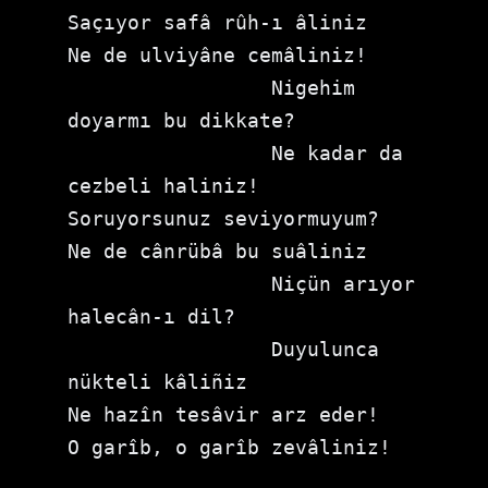
Saçıyor safâ rûh-ı âliniz

Ne de ulviyâne cemâliniz!

⁠                 Nigehim 
doyarmı bu dikkate?

                 ⁠Ne kadar da 
cezbeli haliniz!

Soruyorsunuz seviyormuyum?

Ne de cânrübâ bu suâliniz

⁠                 Niçün arıyor 
halecân-ı dil?

⁠                 Duyulunca 
nükteli kâliñiz

Ne hazîn tesâvir arz eder!

O garîb, o garîb zevâliniz!