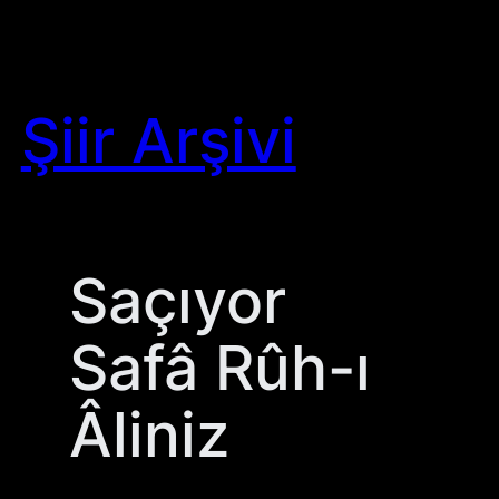
Skip
to
content
Şiir Arşivi
Saçıyor
Safâ Rûh-ı
Âliniz