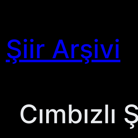
Skip
to
content
Şiir Arşivi
Cımbızlı Ş