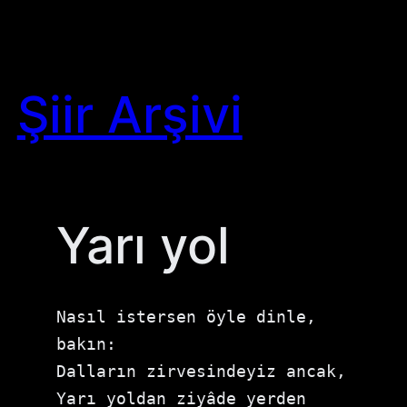
Skip
to
content
Şiir Arşivi
Yarı yol
Nasıl istersen öyle dinle, 
bakın:

Dalların zirvesindeyiz ancak,

Yarı yoldan ziyâde yerden 