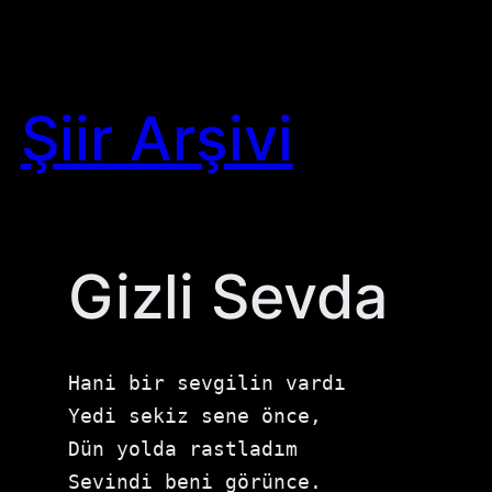
Skip
to
content
Şiir Arşivi
Gizli Sevda
Hani bir sevgilin vardı

Yedi sekiz sene önce,

Dün yolda rastladım

Sevindi beni görünce.
