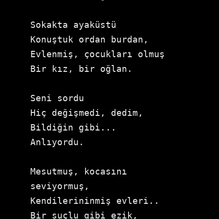
Sokakta ayaküstü

Konuştuk ordan burdan,

Evlenmiş, çocukları olmuş

Bir kız, bir oğlan.

Seni sordu

Hiç değişmedi, dedim,

Bildiğin gibi...

Anlıyordu.

Mesutmuş, kocasını 
seviyormuş,

Kendilerininmiş evleri..

Bir suçlu gibi ezik,
